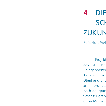
DI
SC
ZUKU
Reflexion, We
Projek
das ist auch
Gelegenheite
Aktivitäten w
Oberhand und 
an innezuhalt
nach der grun
tiefer zu gra
gutes Motto. 