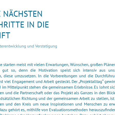
E NÄCHSTEN
HRITTE IN DIE
NFT
iterentwicklung und Verstetigung
te starten meist mit vielen Erwartungen, Wünschen, großen Pläne
 gut so, denn die Motivation speist sich intensiv aus un
n, diese umzusetzen. In die Vorbereitungen und die Durchführ
ird viel Engagement und Arbeit gesteckt. Der „Projektalltag“ gewi
im Mittelpunkt stehen die gemeinsamen Erlebnisse. Es lohnt sich
en und die Partnerschaft oder das Projekt als Ganzes in den Bli
dsätzlichen Richtung und der gemeinsamen Arbeit zu stellen, ist
ben und den Kreis um neue Inspirationen und Menschen zu erwei
Dazu gehört es, mithilfe von Evaluationsmethoden herauszufinden