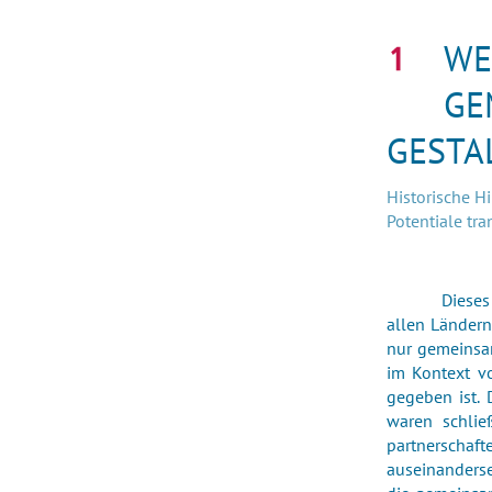
WE
GE
GESTA
Historische H
Potentiale tr
Dieses
allen Ländern
nur gemeinsam
im Kontext v
gegeben ist.
waren schlie
partnerschaft
auseinanderse